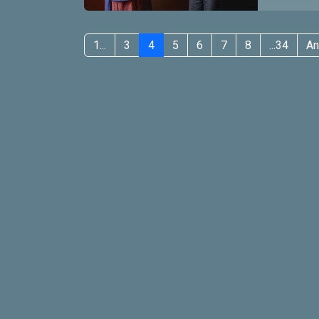
1...
3
4
5
6
7
8
...34
An