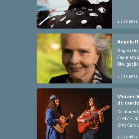
2 dias atrás
Angela R
Angela Ro 
Faour em bi
Divulgação 
2 dias atrás
Moraes M
de cordel
Os atores 
(1947 – 20
(BA) Caio Lí
2 dias atrás