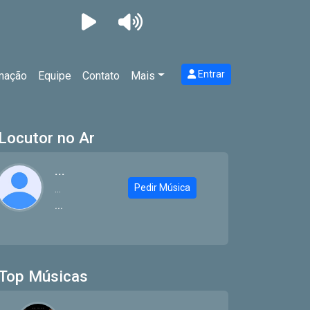
Entrar
mação
Equipe
Contato
Mais
Locutor no Ar
...
Pedir Música
...
...
Top Músicas